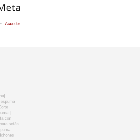
Meta
Acceder
ma|
a espuma
Corte
puma |
fa con
 para sofás
espuma
olchones