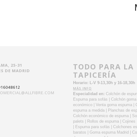
TODO PARA LA
AMA, 25-31
S DE MADRID
TAPICERÍA
Horario: L-V 9-13,30h y 16-18,30h
916048612
MÁS INFO
OMERCIAL@ALLFIBRE.COM
Especialidad en:
Colchón de espu
Espuma para sofás | Colchón gom
económico | Venta goma espuma | 
espuma a medida | Planchas de es
Colchón económico de espuma | So
palets | Rollos de espuma | Cojines
| Espuma para sofás | Colchones 
baratos | Goma espuma Madrid | C