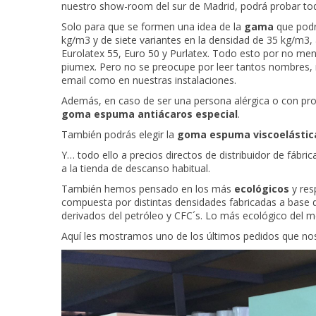
nuestro show-room del sur de Madrid, podrá probar tod
Solo para que se formen una idea de la
gama
que podr
kg/m3 y de siete variantes en la densidad de 35 kg/m3
Eurolatex 55, Euro 50 y Purlatex. Todo esto por no me
piumex. Pero no se preocupe por leer tantos nombres,
email como en nuestras instalaciones.
Además, en caso de ser una persona alérgica o con pr
goma espuma antiácaros especial
.
También podrás elegir la
goma espuma viscoelástic
Y… todo ello a precios directos de distribuidor de fábr
a la tienda de descanso habitual.
También hemos pensado en los más
ecológicos
y res
compuesta por distintas densidades fabricadas a base 
derivados del petróleo y CFC´s. Lo más ecológico del 
Aquí les mostramos uno de los últimos pedidos que no