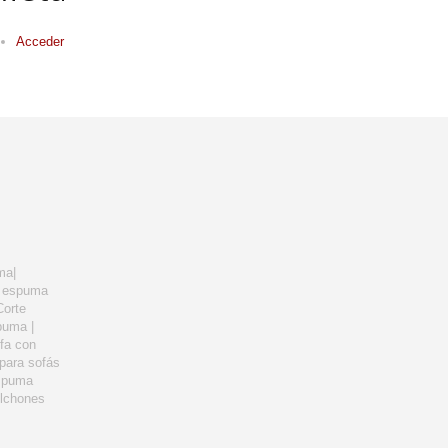
Acceder
ma|
a espuma
Corte
puma |
fa con
 para sofás
espuma
olchones