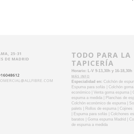
TODO PARA LA
AMA, 25-31
S DE MADRID
TAPICERÍA
Horario: L-V 9-13,30h y 16-18,30h
916048612
MÁS INFO
OMERCIAL@ALLFIBRE.COM
Especialidad en:
Colchón de espu
Espuma para sofás | Colchón gom
económico | Venta goma espuma | 
espuma a medida | Planchas de es
Colchón económico de espuma | So
palets | Rollos de espuma | Cojines
| Espuma para sofás | Colchones 
baratos | Goma espuma Madrid | C
de espuma a medida