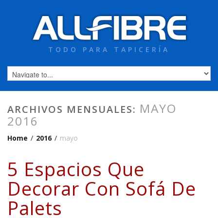
TODO PARA TAPICERÍA
MAYO
ARCHIVOS MENSUALES:
2016
Home
/
2016
/
mayo
5 Espacios Que
Decorar Con Sofá De
Palets