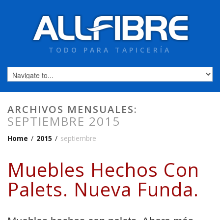
TODO PARA TAPICERÍA
ARCHIVOS MENSUALES:
SEPTIEMBRE 2015
Home
/
2015
/
septiembre
Muebles Hechos Con
Palets. Nueva Funda.