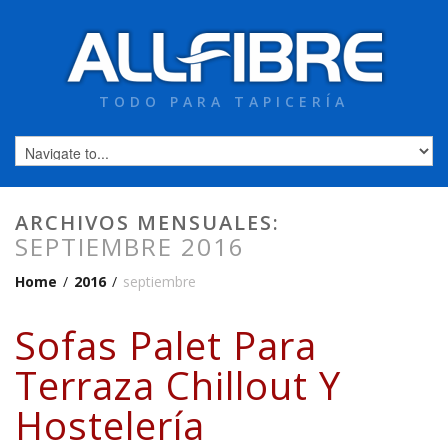
TODO PARA TAPICERÍA
ARCHIVOS MENSUALES:
SEPTIEMBRE 2016
Home
/
2016
/
septiembre
Sofas Palet Para
Terraza Chillout Y
Hostelería